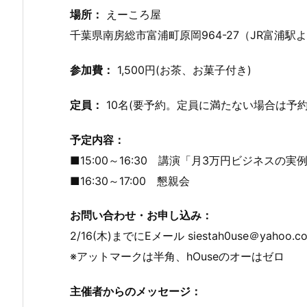
場所：
えーころ屋
千葉県南房総市富浦町原岡964-27（JR富浦駅
参加費：
1,500円(お茶、お菓子付き)
定員：
10名(要予約。定員に満たない場合は予
予定内容：
■15:00～16:30 講演「月3万円ビジネスの実
■16:30～17:00 懇親会
お問い合わせ・お申し込み：
2/16(木)までにEメール siestah0use＠yaho
※アットマークは半角、hOuseのオーはゼロ
主催者からのメッセージ：