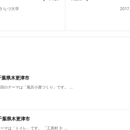
@きさらづ大学
201
ン@千葉県木更津市
今回のテーマは「風呂小屋づくり」です。 ...
ン@千葉県木更津市
ーマは「トイレ」です。 「工房村 3- ...