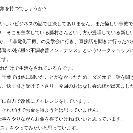
印象を持つでしょうか？
おいしいビジネスの話では決してありません。また怪しい宗教
り、そこを主宰している藤村さんという方が提唱している新しい
んで、「非電化工房」の見学会に行き、直接話を聞きに行ったの
講習＆刈払機の不調改善メンテナンス」というワークショップ
です。
それだけで生活をされている方です。
、千葉では他に聞いたことがなかったため、ダメ元で「話を聞
ろ、快く引き受けて下さり、今回のおはなし会の縁が出来まし
ずに自力で改修にチャレンジをしています。
、それだけでお金を得ようとは思っていません。
仕事をやりながらお金を得ていければいいと思っています。
ネス」をやってみたいと思っています。