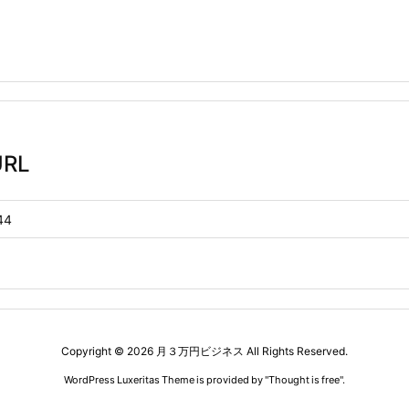
RL
Copyright ©
2026
月３万円ビジネス
All Rights Reserved.
WordPress Luxeritas Theme is provided by "
Thought is free
".