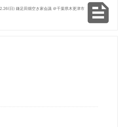

7.2.26(日) 鎌足田畑空き家会議 ＠千葉県木更津市