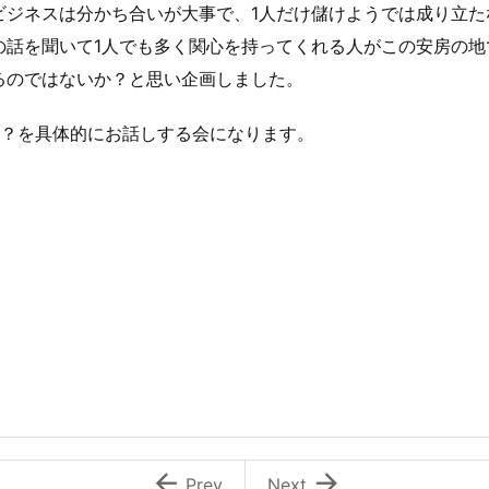
ビジネスは分かち合いが大事で、1人だけ儲けようでは成り立た
の話を聞いて1人でも多く関心を持ってくれる人がこの安房の地
るのではないか？と思い企画しました。
か？を具体的にお話しする会になります。


Prev
Next