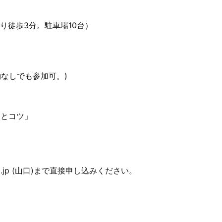
より徒歩3分。駐車場10台）
約なしでも参加可。)
例とコツ」
o.co.jp (山口)まで直接申し込みください。