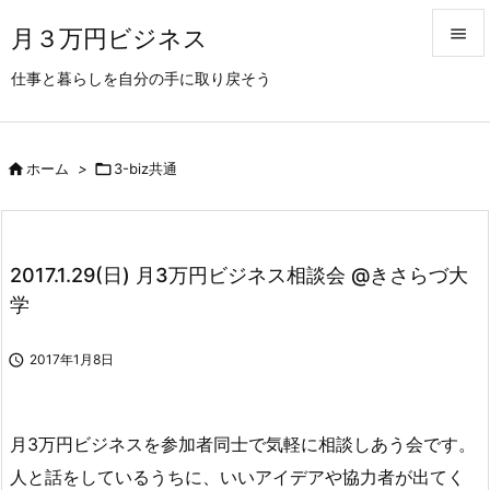
月３万円ビジネス


仕事と暮らしを自分の手に取り戻そう
メニュ

前へ

ホーム
>

3-biz共通

次へ

検索
2017.1.29(日) 月3万円ビジネス相談会 @きさらづ大
学

2017年1月8日
月3万円ビジネスを参加者同士で気軽に相談しあう会です。
人と話をしているうちに、いいアイデアや協力者が出てく