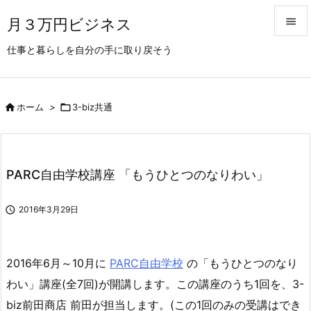
月３万円ビジネス


仕事と暮らしを自分の手に取り戻そう
メニュ

前へ

ホーム
>

3-biz共通

次へ

検索
PARC自由学校講座 「もうひとつのなりわい」

2016年3月29日
2016年6月～10月に
PARC自由学校
の「もうひとつのなり
わい」講座(全7回)が開講します。この講座のうち1回を、3-
biz前田商店 前田が担当します。(この1回のみの受講はでき