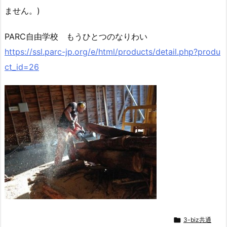
ません。)
PARC自由学校 もうひとつのなりわい
https://ssl.parc-jp.org/e/html/products/detail.php?produ
ct_id=26

3-biz共通